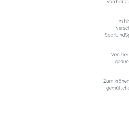
Von hier a
Im hi
versch
SportundSp
Von hier
gedusc
Zum krönend
gemütliche