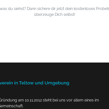
, was du siehst? Dann sichere dir jetzt dein kostenloses Probe
überzeuge Dich selbst!
tverein in Teltow und Umgebung
Gründung am 10.11.2012 steht bei uns vor allem eines im
Gemeinschaft.