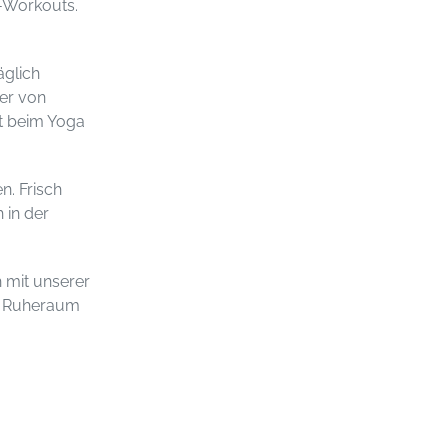
d-Workouts.
äglich
der von
t beim Yoga
n. Frisch
 in der
 mit unserer
im Ruheraum