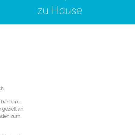
ch.
ufbändern,
 gezielt an
laden zum