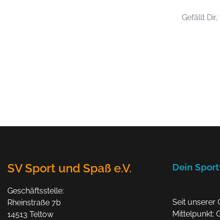
Gefällt Dir
SV Sport und Spaß e.V.
Dein Spor
Geschäftsstelle:
Seit unserer 
Rheinstraße 7b
Mittelpunkt: 
14513 Teltow